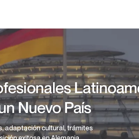
ofesionales Latinoam
 un Nuevo País
, adaptación cultural, trámites
nsición exitosa en Alemania.