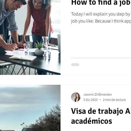
How to find a jo
Today I will explain you step by
job you like. Because I think ap
Jasmin Zinßmeister
3 dic 2020
2 min de lectura
Visa de trabajo 
académicos