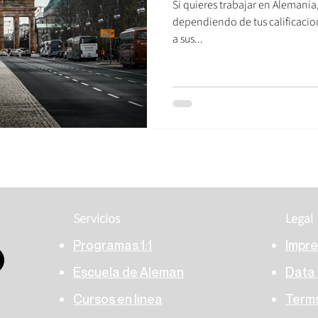
Si quieres trabajar en Alemania
dependiendo de tus calificacion
a sus...
​Servicios
​Legal
Programas 1:1
Impr
Escuela de Aleman
Data 
Cursos en linea
Terms