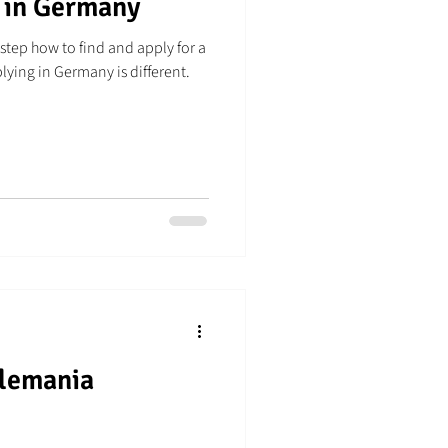
b in Germany
 step how to find and apply for a
plying in Germany is different.
Alemania