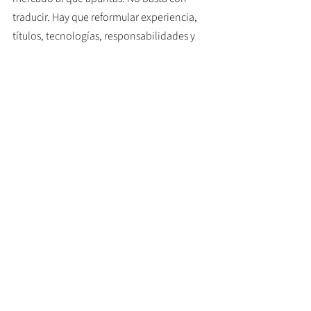
traducir. Hay que reformular experiencia, 
títulos, tecnologías, responsabilidades y 
logros con el lenguaje que usan las ofertas 
en Alemania.
Después, filtra con intención. Es mejor 
revisar treinta ofertas bien elegidas que 
enviar treinta solicitudes al azar. Mira 
ciudad, idioma, requisitos documentales, 
tipo de contrato y si la empresa parece 
acostumbrada a contratar perfiles 
internacionales.
También conviene llevar control. Anota 
dónde aplicaste, qué versión de CV usaste 
y si esa vacante exigía alemán, 