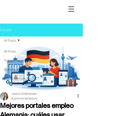
Entrada
All Posts
All Posts
Trabajar en Alemania
Working in Germany
Life in Germany
Jasmin Zinßmeister
8 jul
6 min de lectura
Mejores portales empleo
Alemania: cuáles usar