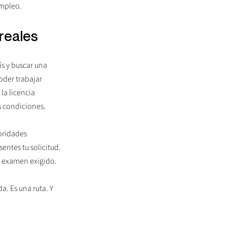
empleo.
reales
s y buscar una 
oder trabajar 
la licencia 
s condiciones.
oridades 
entes tu solicitud. 
e examen exigido.
a. Es una ruta. Y 