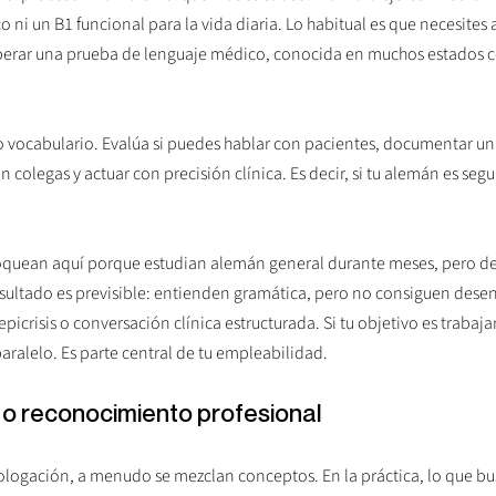
co ni un B1 funcional para la vida diaria. Lo habitual es que necesites 
uperar una prueba de lenguaje médico, conocida en muchos estados 
o vocabulario. Evalúa si puedes hablar con pacientes, documentar un
 colegas y actuar con precisión clínica. Es decir, si tu alemán es seg
oquean aquí porque estudian alemán general durante meses, pero de
resultado es previsible: entienden gramática, pero no consiguen dese
icrisis o conversación clínica estructurada. Si tu objetivo es trabaja
aralelo. Es parte central de tu empleabilidad.
o reconocimiento profesional
ogación, a menudo se mezclan conceptos. En la práctica, lo que bus