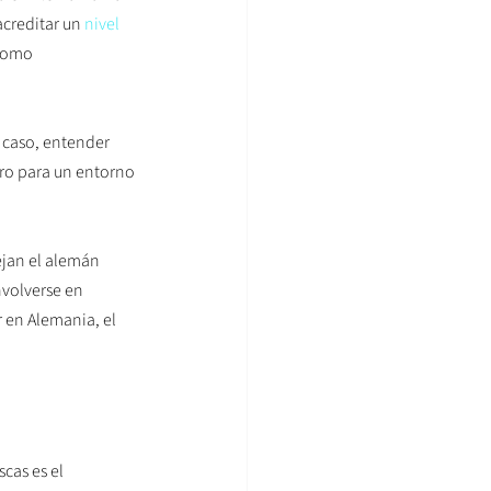
acreditar un 
nivel 
como 
 caso, entender 
uro para un entorno 
jan el alemán 
nvolverse en 
r en Alemania, el 
cas es el 