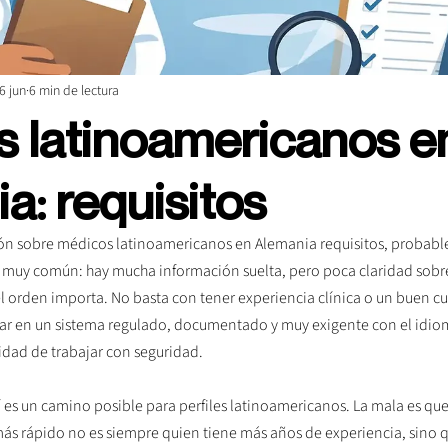
6 jun
6 min de lectura
 latinoamericanos e
a: requisitos
ón sobre médicos latinoamericanos en Alemania requisitos, probabl
uy común: hay mucha información suelta, pero poca claridad sobre 
l orden importa. No basta con tener experiencia clínica o un buen cu
ar en un sistema regulado, documentado y muy exigente con el idiom
dad de trabajar con seguridad.
í es un camino posible para perfiles latinoamericanos. La mala es qu
más rápido no es siempre quien tiene más años de experiencia, sino 