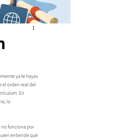
n
emente ya te hayas 
el orden real del 
rrículum. En 
a, la 
e no funciona por 
quien entiende qué 