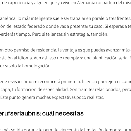
os de experiencia y alguien que ya vive en Alemania no parten del mi
américa, lo más inteligente suele ser trabajar en paralelo tres frentes
n del estado federado donde vas a presentar tu caso. Si esperas a t
erderás tiempo. Pero si te lanzas sin estrategia, también.
on otro permiso de residencia, la ventaja es que puedes avanzar más c
osición al idioma. Aun así, eso no reemplaza una planificación seria. 
or sí solo la homologación.
viene revisar cómo se reconocerá primero tu licencia para ejercer co
capa, tu formación de especialidad. Son trámites relacionados, per
 Este punto genera muchas expectativas poco realistas.
rufserlaubnis: cuál necesitas
 más sólida porque te permite ejercer sin la limitación temporal pro