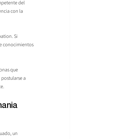
mpetente del 
ncia con la 
ation. Si 
de conocimientos 
sonas que 
 postularse a 
te.
ania 
uado, un 