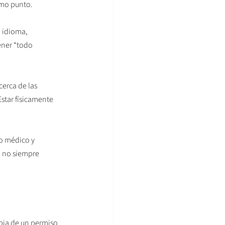
smo punto.
: idioma, 
ener “todo 
erca de las 
Estar físicamente 
mo médico y 
o no siempre 
pia de un permiso 