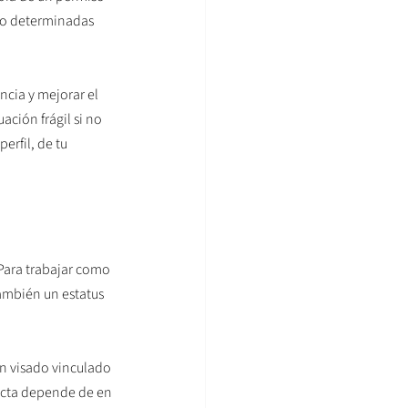
ajo determinadas 
ncia y mejorar el 
ción frágil si no 
rfil, de tu 
 Para trabajar como 
ambién un estatus 
un visado vinculado 
ecta depende de en 