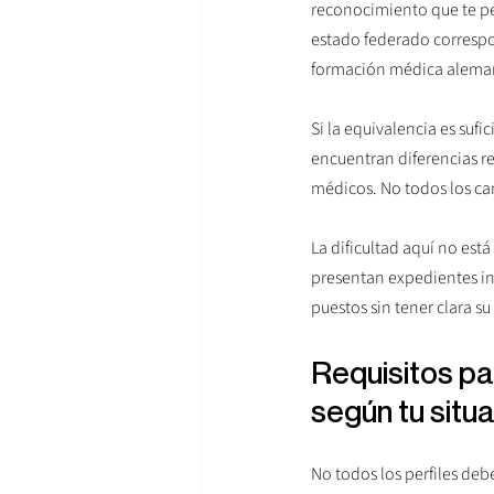
reconocimiento que te per
estado federado correspon
formación médica alema
Si la equivalencia es sufi
encuentran diferencias r
médicos. No todos los ca
La dificultad aquí no est
presentan expedientes inc
puestos sin tener clara s
Requisitos pa
según tu situ
No todos los perfiles de