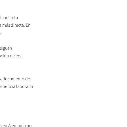
uará si tu 
a más directa. En 
s.
 siguen 
ación de los 
os, documento de 
riencia laboral si 
na en Alemania no 