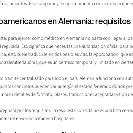
ué documentos debe preparar y en qué momento conviene solicitar 
oamericanos en Alemania: requisitos 
este: para ejercer como médico en Alemania no basta con llegar al paí
 regulada. Eso significa que necesitas una autorización oficial para p
a, esto suele traducirse en dos posibles vías: la Approbation, que es 
una Berufserlaubnis, que es un permiso temporal y limitado en cierta
o trámite centralizado para todo el país. Alemania funciona con aut
equisitos concretos pueden variar según el estado federado donde pres
cambian detalles de formato, plazos, traducciones aceptadas y tipo d
egunta por los requisitos, la respuesta correcta no es una lista cerrad
tes de enviar solicitudes a hospitales.