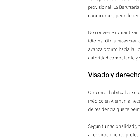
provisional. La Berufserl
condiciones, pero depend
No conviene romantizar la
idioma. Otras veces crea 
avanza pronto hacia la li
autoridad competente y de
Visado y derecho
Otro error habitual es se
médico en Alemania neces
de residencia que te perm
Según tu nacionalidad y t
a reconocimiento profesi