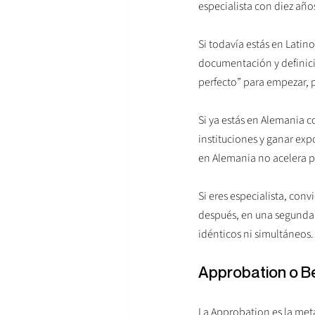
especialista con diez añ
Si todavía estás en Latino
documentación y definició
perfecto” para empezar, p
Si ya estás en Alemania c
instituciones y ganar exp
en Alemania no acelera p
Si eres especialista, con
después, en una segunda 
idénticos ni simultáneos.
Approbation o Be
La Approbation es la meta