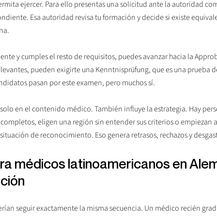
mita ejercer. Para ello presentas una solicitud ante la autoridad co
diente. Esa autoridad revisa tu formación y decide si existe equivale
na.
ciente y cumples el resto de requisitos, puedes avanzar hacia la Approb
elevantes, pueden exigirte una Kenntnisprüfung, que es una prueba 
ndidatos pasan por este examen, pero muchos sí.
á solo en el contenido médico. También influye la estrategia. Hay per
ompletos, eligen una región sin entender sus criterios o empiezan a
u situación de reconocimiento. Eso genera retrasos, rechazos y desgas
ra médicos latinoamericanos en Alem
ación
berían seguir exactamente la misma secuencia. Un médico recién grad