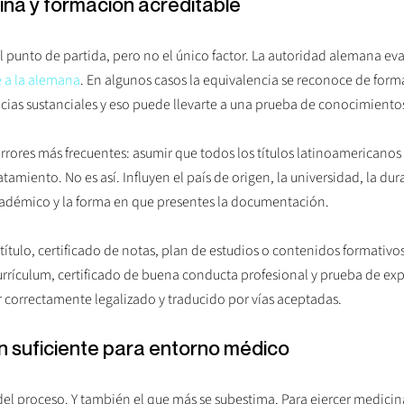
cina y formación acreditable
 el punto de partida, pero no el único factor. La autoridad alemana eval
 a la alemana
. En algunos casos la equivalencia se reconoce de form
ncias sustanciales y eso puede llevarte a una prueba de conocimiento
rrores más frecuentes: asumir que todos los títulos latinoamericanos
amiento. No es así. Influyen el país de origen, la universidad, la dur
cadémico y la forma en que presentes la documentación.
ítulo, certificado de notas, plan de estudios o contenidos formativ
rrículum, certificado de buena conducta profesional y prueba de expe
r correctamente legalizado y traducido por vías aceptadas.
án suficiente para entorno médico
io del proceso. Y también el que más se subestima. Para ejercer medici