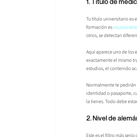
1. Título de medi
Tu título universitario es
formación es 
equiparable
otros, se detectan difere
Aquí aparece uno de los e
exactamente el mismo trat
estudios, el contenido a
Normalmente te pedirán t
identidad o pasaporte, cu
la tienes. Todo debe esta
2. Nivel de alem
Este es el filtro más ser