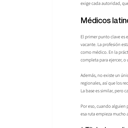
exige cada autoridad, q
Médicos latin
El primer punto clave es 
vacante. La profesión está
como médico. En la práctic
completa para ejercer, o 
Además, no existe un únic
regionales, así que los r
La base es similar, pero 
Por eso, cuando alguien pr
esa ruta empieza mucho an