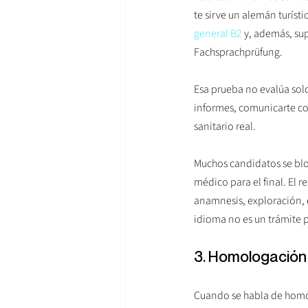
te sirve un alemán turísti
general B2
 y, además, s
Fachsprachprüfung.
Esa prueba no evalúa sol
informes, comunicarte con
sanitario real.
Muchos candidatos se bl
médico para el final. El 
anamnesis, exploración, ep
idioma no es un trámite p
3. Homologación 
Cuando se habla de homol