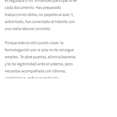
es regulada o no. Entiendes para qué sirve 
cada documento. Has preparado 
traducciones útiles, no papeles al azar. Y, 
sobre todo, has conectado el trámite con 
una meta laboral concreta.
Porque este es otro punto clave: la 
homologación por sí sola no te consigue 
empleo. Te abre puertas, elimina barreras 
y te da legitimidad ante el sistema, pero 
necesitas acompañarla con idioma, 
candidatura, enfoque sectorial y 
comprensión cultural del mercado alemán.
En perfiles de salud esto es evidente. 
Puedes tener un expediente avanzado, 
pero si no alcanzas el 
nivel lingüístico 