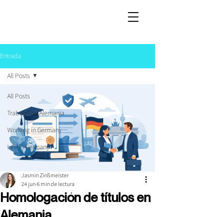
Entrada
All Posts
All Posts
Trabajar en Alemania
Working in Germany
Life in Germany
Jasmin Zinßmeister
24 jun
6 min de lectura
Homologación de títulos en
Alemania