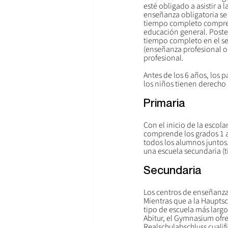
esté obligado a asistir a
enseñanza obligatoria se 
tiempo completo comprend
educación general. Poste
tiempo completo en el seg
(enseñanza profesional ob
profesional.
Antes de los 6 años, los p
los niños tienen derecho 
Primaria
Con el inicio de la escola
comprende los grados 1 a 
todos los alumnos juntos.
una escuela secundaria (t
Secundaria
Los centros de enseñanza 
Mientras que a la Hauptsch
tipo de escuela más largo
Abitur, el Gymnasium ofre
Realschulabschluss cualif