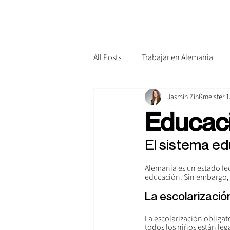
All Posts
Trabajar en Alemania
Jasmin Zinßmeister
1
Educac
El sistema ed
Alemania es un estado fed
educación. Sin embargo, 
La escolarización
La escolarización obligat
todos los niños están leg