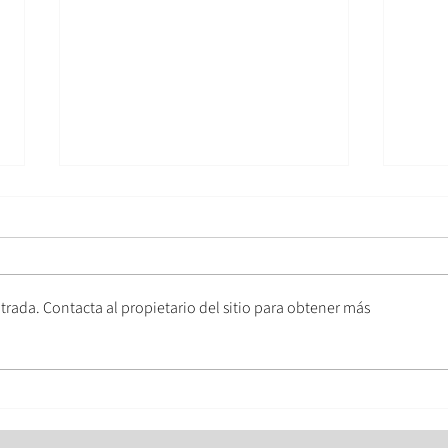
trada. Contacta al propietario del sitio para obtener más
Profesiones reguladas en
Erro
Alemania: cómo ejercer
en A