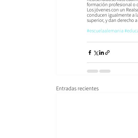
formación profesional o d
Los jóvenes con un Realsc
conducen igualmente a la c
superior, y dan derecho a
#escuelaalemania
#educ
Entradas recientes