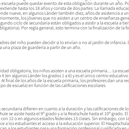
 la escuela puede quedar exento de esta obligación durante un año. Por
extiende hasta los 18 años y consta de dos partes: La llamada educac
e nueve, en algunos Länder también diez, años de asistencia a una
riormente, los jóvenes que no asisten a un centro de enseñanza gener
undo ciclo de secundaria están obligados a asistir a la escuela a tie
ligatoria). Por regla general, esto termina con la finalización de la 
adres del niño pueden decidir si lo envían o no al jardín de infancia.
a una plaza de guardería a partir de un año.
ridad obligatoria, los niños asisten a una escuela primaria.... La escue
4 (en algunos Länder los grados 1 a 6) y es el único centro educativo
 Al final de los años de la escuela primaria, los profesores dan una 
ipo de escuela) en función de las calificaciones escolares
secundaria difieren en cuanto a la duración y las calificaciones de l
ule se asiste hasta el 9º grado y a la Realschule hasta el 10º grado. El
 con 12 o en algunos estados federales 13 clases. Sin embargo, con la
ce a los estudiantes el acceso a la educación superior. El Hauptschulab
ican a los estudiantes para una formación profesional cualificada en 