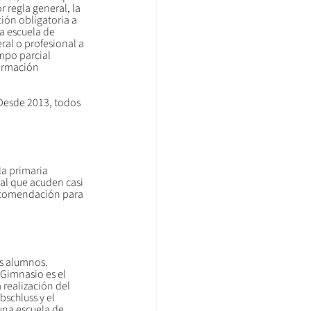
 regla general, la 
ión obligatoria a 
 escuela de 
al o profesional a 
mpo parcial 
formación 
 Desde 2013, todos 
la primaria 
 al que acuden casi 
recomendación para 
os alumnos. 
 Gimnasio es el 
 realización del 
schluss y el 
una escuela de 