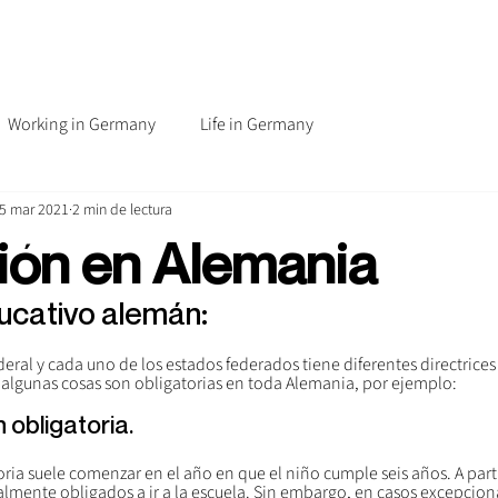
Working in Germany
Life in Germany
5 mar 2021
2 min de lectura
ión en Alemania
ucativo alemán:
eral y cada uno de los estados federados tiene diferentes directrices
algunas cosas son obligatorias en toda Alemania, por ejemplo:
 obligatoria. 
oria suele comenzar en el año en que el niño cumple seis años. A parti
almente obligados a ir a la escuela. Sin embargo, en casos excepcion