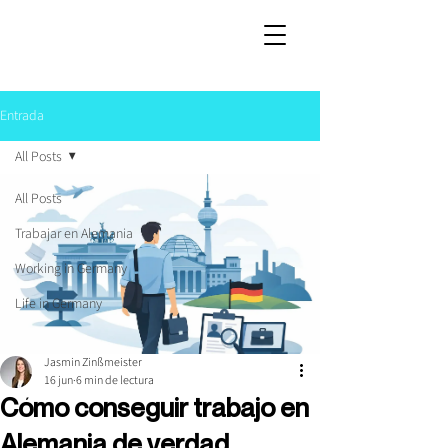
Entrada
All Posts
All Posts
Trabajar en Alemania
Working in Germany
Life in Germany
Jasmin Zinßmeister
16 jun
6 min de lectura
Cómo conseguir trabajo en
Alemania de verdad